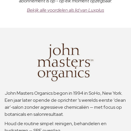
abonnement is op - op elk moment opzegbaar.
Bekijk alle voordelen als lid van Luxplus
John Masters Organics begon in 1994 in SoHo, New York.
Een jaar later opende de oprichter ’s werelds eerste ‘clean
air’‑salon zonder agressieve chemicaliën — met focus op
botanicals en salonresultaat.
Houd de routine simpel: reinigen, behandelen en
hydrateren — SPF overdag.