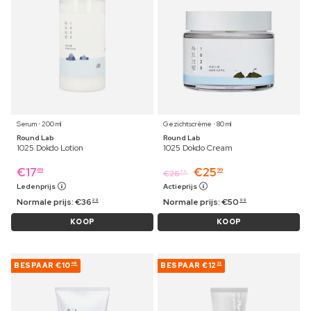
Serum ⋅ 200 ml
Gezichtscrème ⋅ 80 ml
Round Lab
Round Lab
1025 Dokdo Lotion
1025 Dokdo Cream
€
17
€
25
69
99
€
26
79
Ledenprijs
Actieprijs
Normale prijs:
€
36
Normale prijs:
€
50
29
99
KOOP
KOOP
BESPAAR
€10
BESPAAR
€12
46
22