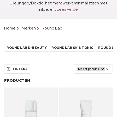
Ulleungdo/Dokdo; het merk werkt minimalistisch met
milde, ef...
Lees verder
Home
Merken
Round Lab
ROUND LAB K-BEAUTY
ROUND LAB SKINTONIC
ROUND LA
FILTERS
PRODUCTEN