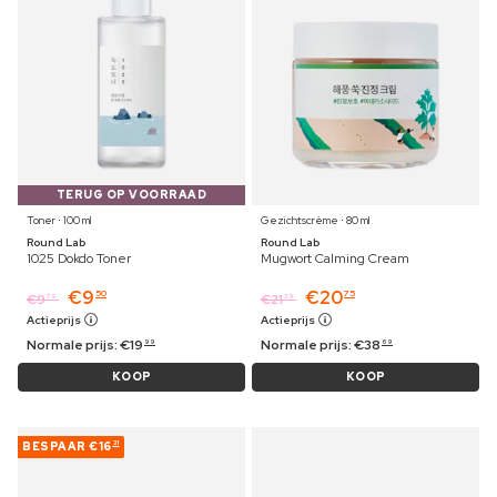
TERUG OP VOORRAAD
Toner ⋅ 100 ml
Gezichtscrème ⋅ 80 ml
Round Lab
Round Lab
1025 Dokdo Toner
Mugwort Calming Cream
€
9
€
20
50
75
€
9
€
21
79
39
Actieprijs
Actieprijs
Normale prijs:
€
19
Normale prijs:
€
38
99
69
KOOP
KOOP
BESPAAR
€16
31