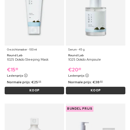
Gezichtsmasker ⋅ 100 ml
Serum ⋅ 45 g
Round Lab
Round Lab
1025 Dokdo Sleeping Mask
1025 Dokdo Ampoule
€
15
€
20
69
49
Ledenprijs
Ledenprijs
Normale prijs:
€
25
Normale prijs:
€
38
99
49
KOOP
KOOP
BUNDEL PRIJS