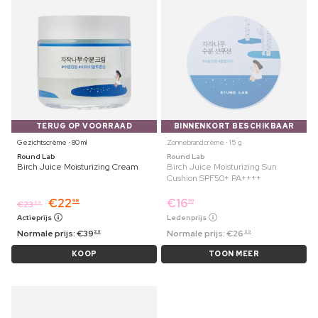
TERUG OP VOORRAAD
BINNENKORT BESCHIKBAAR
Gezichtscrème ⋅ 80 ml
Zonnebrandcrème ⋅ 15 g
Round Lab
Round Lab
Birch Juice Moisturizing Cream
Birch Juice Moisturizing Sun
Cushion SPF50+ PA++++
€
22
€
16
98
99
€
23
69
Actieprijs
Ledenprijs
Normale prijs:
€
39
Normale prijs:
€
26
29
99
KOOP
TOON MEER