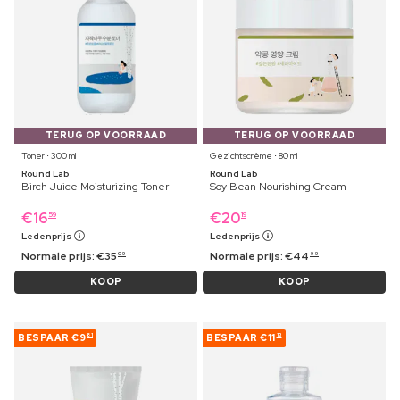
TERUG OP VOORRAAD
TERUG OP VOORRAAD
Toner ⋅ 300 ml
Gezichtscrème ⋅ 80 ml
Round Lab
Round Lab
Birch Juice Moisturizing Toner
Soy Bean Nourishing Cream
€
16
€
20
59
19
Ledenprijs
Ledenprijs
Normale prijs:
€
35
Normale prijs:
€
44
09
99
KOOP
KOOP
BESPAAR
€9
BESPAAR
€11
81
13