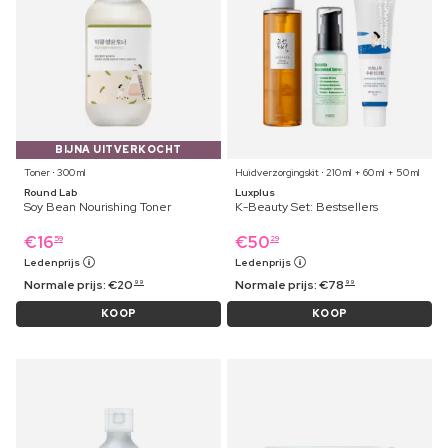
BIJNA UITVERKOCHT
Toner ⋅ 300 ml
Huidverzorgingskit ⋅ 210 ml + 60 ml + 50 ml
Round Lab
Luxplus
Soy Bean Nourishing Toner
K-Beauty Set: Bestsellers
€
16
€
50
59
29
Ledenprijs
Ledenprijs
Normale prijs:
€
20
Normale prijs:
€
78
99
99
KOOP
KOOP