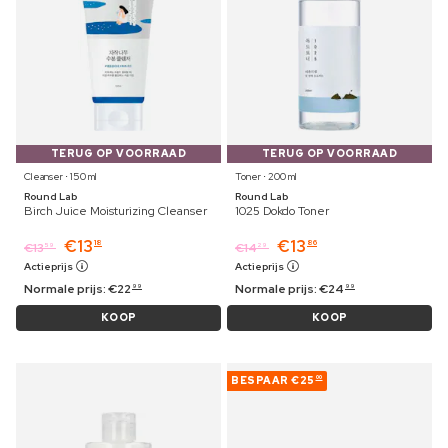
TERUG OP VOORRAAD
TERUG OP VOORRAAD
Cleanser ⋅ 150 ml
Toner ⋅ 200 ml
Round Lab
Round Lab
Birch Juice Moisturizing Cleanser
1025 Dokdo Toner
€
13
€
13
18
86
€
13
€
14
59
29
Actieprijs
Actieprijs
Normale prijs:
€
22
Normale prijs:
€
24
99
99
KOOP
KOOP
BESPAAR
€25
00