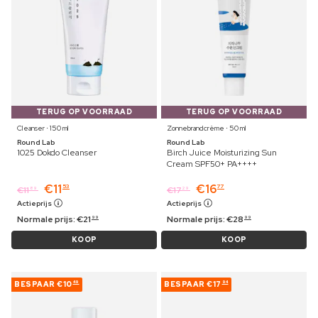
TERUG OP VOORRAAD
TERUG OP VOORRAAD
Cleanser ⋅ 150 ml
Zonnebrandcrème ⋅ 50 ml
Round Lab
Round Lab
1025 Dokdo Cleanser
Birch Juice Moisturizing Sun
Cream SPF50+ PA++++
€
11
€
16
53
77
€
11
€
17
89
29
Actieprijs
Actieprijs
Normale prijs:
€
21
Normale prijs:
€
28
99
99
KOOP
KOOP
BESPAAR
€10
BESPAAR
€17
49
94