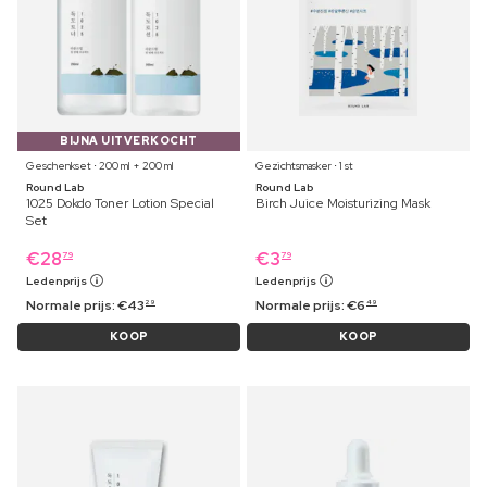
BIJNA UITVERKOCHT
Geschenkset ⋅ 200 ml + 200 ml
Gezichtsmasker ⋅ 1 st
Round Lab
Round Lab
1025 Dokdo Toner Lotion Special
Birch Juice Moisturizing Mask
Set
€
28
€
3
79
79
Ledenprijs
Ledenprijs
Normale prijs:
€
43
Normale prijs:
€
6
29
49
KOOP
KOOP