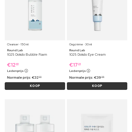
Cleanser ⋅ 150 ml
Oogcrème ⋅ 30 ml
Round Lab
Round Lab
1025 Dokdo Bubble Foam
1025 Dokdo Eye Cream
€
12
€
17
49
39
Ledenprijs
Ledenprijs
Normale prijs:
€
32
Normale prijs:
€
39
29
99
KOOP
KOOP