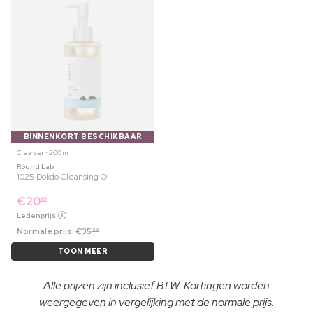
BINNENKORT BESCHIKBAAR
Cleanser ⋅ 200 ml
Round Lab
1025 Dokdo Cleansing Oil
€
20
69
Ledenprijs
Normale prijs:
€
35
99
TOON MEER
Alle prijzen zijn inclusief BTW. Kortingen worden
weergegeven in vergelijking met de normale prijs.