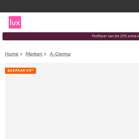
Profiteer van tot 25% extra 
Home
Merken
A-Derma
BESPAAR
€9
20