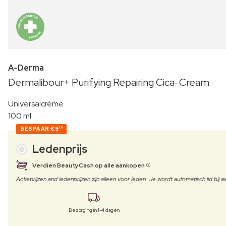
A-Derma
Dermalibour+ Purifying Repairing Cica-Cream
Universalcrème
100 ml
BESPAAR
€9
20
Ledenprijs
Verdien BeautyCash op alle aankopen
Actieprijzen and ledenprijzen zijn alleen voor leden. Je wordt automatisch lid bi
Bezorging in 1-4 dagen