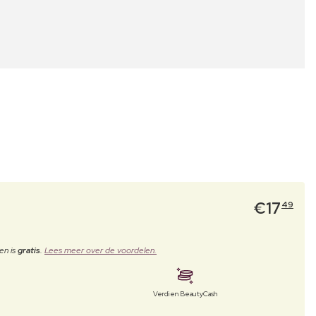
€
17
49
en is
gratis
.
Lees meer over de voordelen.
Verdien BeautyCash