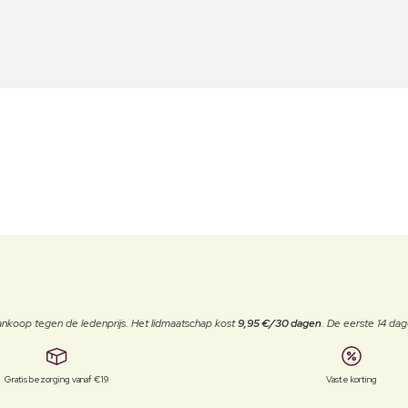
j aankoop tegen de ledenprijs. Het lidmaatschap kost
9,95 €/30 dagen
. De eerste 14 dag
Gratis bezorging vanaf €19
Vaste korting