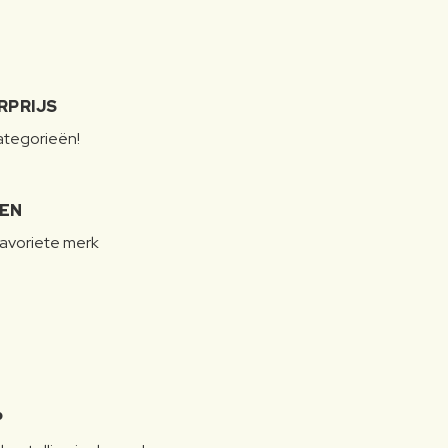
RPRIJS
categorieën!
LEN
favoriete merk
P