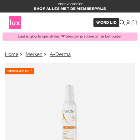
Ledenvoordelen:
SHOP ALLES MET DE MEMBERPRIJS
WORD LID
Laat je glow langer stralen 🤎 alles om je zomertan te behouden
×
Home
Merken
A-Derma
ITEM TOEGEVOEGD AAN
Vaak samen gekocht met
WINKELMAND
BESPAAR
€8
10