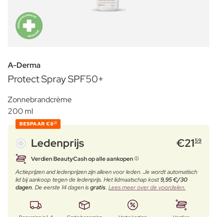
A-Derma
Protect Spray SPF50+
Zonnebrandcrème
200 ml
BESPAAR
€8
10
Ledenprijs
€
21
59
Verdien BeautyCash op alle aankopen
Actieprijzen and ledenprijzen zijn alleen voor leden. Je wordt automatisch
lid bij aankoop tegen de ledenprijs. Het lidmaatschap kost
9,95 €/30
dagen
. De eerste 14 dagen is
gratis
.
Lees meer over de voordelen.