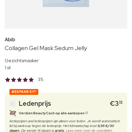
Abib
Collagen Gel Mask Sedum Jelly
Gezichtsmasker
1 st
35
BESPAAR
€1
80
Ledenprijs
€
3
19
Verdien BeautyCash op alle aankopen
Actieprijzen and ledenprijzen zijn alleen voor leden. Je wordt automatisch
lid bij aankoop tegen de ledenprijs. Het lidmaatschap kost
9,95 €/30
dagen
. De eerste 14 dagen is
gratis
.
Lees meer over de voordelen.