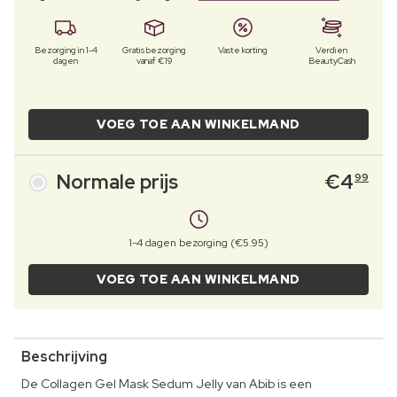
Bezorging in 1-4
Gratis bezorging
Vaste korting
Verdien
dagen
vanaf €19
BeautyCash
VOEG TOE AAN WINKELMAND
Normale prijs
€
4
99
1-4 dagen bezorging (€5.95)
VOEG TOE AAN WINKELMAND
Beschrijving
De Collagen Gel Mask Sedum Jelly van Abib is een