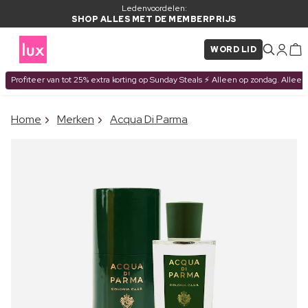
Ledenvoordelen:
SHOP ALLES MET DE MEMBERPRIJS
WORD LID
Profiteer van tot 25% extra korting op Sunday Steals ⚡ Alleen op zondag. Alleen
×
Home
Merken
Acqua Di Parma
ITEM TOEGEVOEGD AAN
Vaak samen gekocht met
WINKELMAND