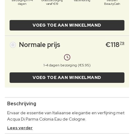
Bezorging in 1-4
Gratis bezorging
Vaste korting
Verdien
dagen
vanaf €19
BeautyCash
VOEG TOE AAN WINKELMAND
Normale prijs
€
118
79
1-4 dagen bezorging (€5.95)
VOEG TOE AAN WINKELMAND
Beschrijving
Ervaar de essentie van Italiaanse elegantie en verfijning met
Acqua Di Parma Colonia Eau de Cologne.
Lees verder