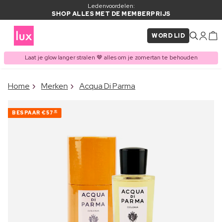
Ledenvoordelen:
SHOP ALLES MET DE MEMBERPRIJS
WORD LID
Laat je glow langer stralen 🤎 alles om je zomertan te behouden
×
Home
Merken
Acqua Di Parma
ITEM TOEGEVOEGD AAN
Vaak samen gekocht met
WINKELMAND
BESPAAR
€57
40