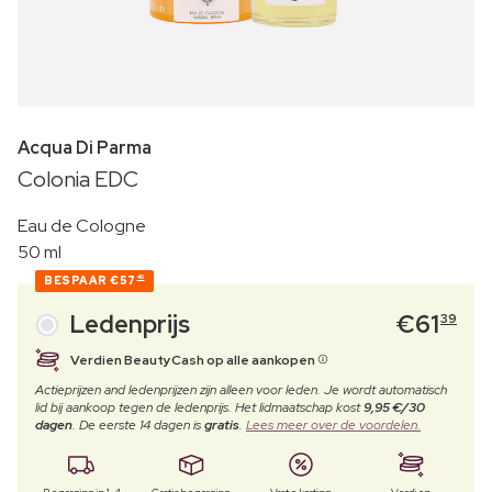
Acqua Di Parma
Colonia EDC
Eau de Cologne
50 ml
BESPAAR
€57
40
Ledenprijs
€
61
39
Verdien BeautyCash op alle aankopen
Actieprijzen and ledenprijzen zijn alleen voor leden. Je wordt automatisch
lid bij aankoop tegen de ledenprijs. Het lidmaatschap kost
9,95 €/30
dagen
. De eerste 14 dagen is
gratis
.
Lees meer over de voordelen.