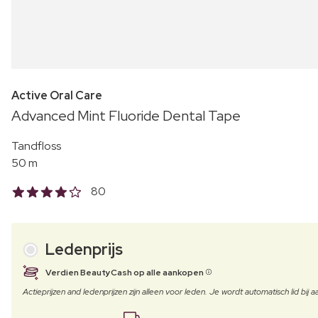
Active Oral Care
Advanced Mint Fluoride Dental Tape
Tandfloss
50 m
80
Ledenprijs
Verdien BeautyCash op alle aankopen
Actieprijzen and ledenprijzen zijn alleen voor leden. Je wordt automatisch lid bi