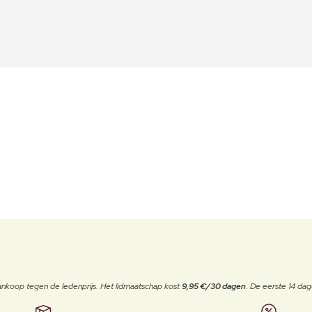
j aankoop tegen de ledenprijs. Het lidmaatschap kost
9,95 €/30 dagen
. De eerste 14 dag