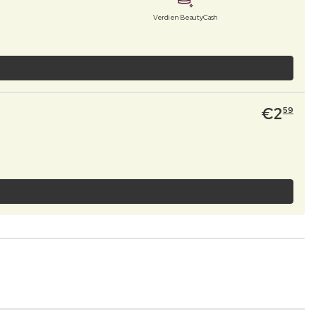
Verdien BeautyCash
€
2
59