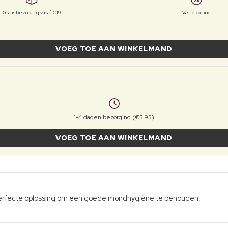
Gratis bezorging vanaf €19
Vaste korting
VOEG TOE AAN WINKELMAND
1-4 dagen bezorging (€5.95)
VOEG TOE AAN WINKELMAND
 perfecte oplossing om een goede mondhygiëne te behouden.