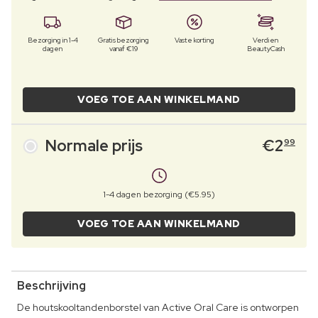
Bezorging in 1-4
Gratis bezorging
Vaste korting
Verdien
dagen
vanaf €19
BeautyCash
VOEG TOE AAN WINKELMAND
Normale prijs
€
2
99
1-4 dagen bezorging (€5.95)
VOEG TOE AAN WINKELMAND
Beschrijving
De houtskooltandenborstel van Active Oral Care is ontworpen