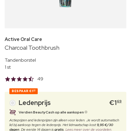
Active Oral Care
Charcoal Toothbrush
Tandenborstel
1 st
49
BESPAAR
€1
30
Ledenprijs
€
1
69
Verdien BeautyCash op alle aankopen
Actieprijzen and ledenprijzen zijn alleen voor leden. Je wordt automatisch
lid bij aankoop tegen de ledenprijs. Het lidmaatschap kost
9,95 €/30
dagen
. De eerste 14 dagen is
gratis
.
Lees meer over de voordelen.