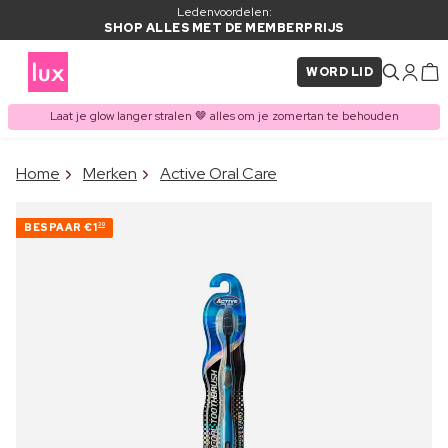
Ledenvoordelen:
SHOP ALLES MET DE MEMBERPRIJS
WORD LID
Laat je glow langer stralen 🤎 alles om je zomertan te behouden
×
Home
Merken
Active Oral Care
ITEM TOEGEVOEGD AAN
Vaak samen gekocht met
WINKELMAND
BESPAAR
€1
30