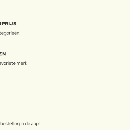
RPRIJS
ategorieën!
EN
favoriete merk
estelling in de app!