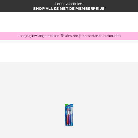
Ledenvoordelen:
SHOP ALLES MET DE MEMBERPRIJS
Laat je glow langer stralen 🤎 alles om je zomertan te behouden
ITEM TOEGEVOEGD AAN WINKELMAND
Vaak samen gekocht met