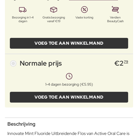
Bezorging in 1-4
Gratis bezorging
Vaste korting
Verdien
dagen
vanaf €19
BeautyCash
VOEG TOE AAN WINKELMAND
Normale prijs
€
2
79
1-4 dagen bezorging (€5.95)
VOEG TOE AAN WINKELMAND
Beschrijving
Innovate Mint Fluoride Uitbreidende Flos van Active Oral Care is