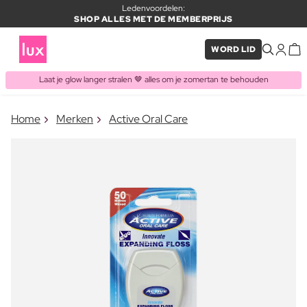
Ledenvoordelen:
SHOP ALLES MET DE MEMBERPRIJS
WORD LID
Laat je glow langer stralen 🤎 alles om je zomertan te behouden
×
Home
Merken
Active Oral Care
ITEM TOEGEVOEGD AAN
Vaak samen gekocht met
WINKELMAND