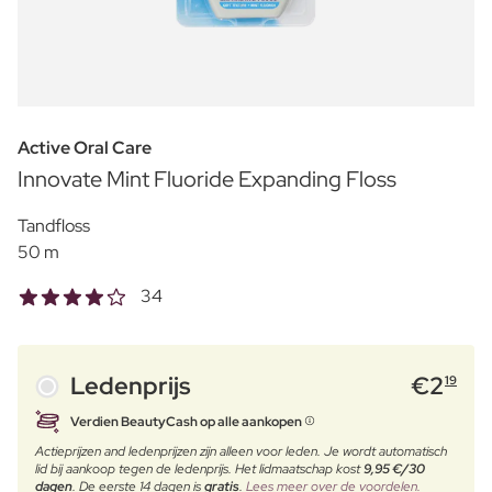
Active Oral Care
Innovate Mint Fluoride Expanding Floss
Tandfloss
50 m
34
Ledenprijs
€
2
19
Verdien BeautyCash op alle aankopen
Actieprijzen and ledenprijzen zijn alleen voor leden. Je wordt automatisch
lid bij aankoop tegen de ledenprijs. Het lidmaatschap kost
9,95 €/30
dagen
. De eerste 14 dagen is
gratis
.
Lees meer over de voordelen.