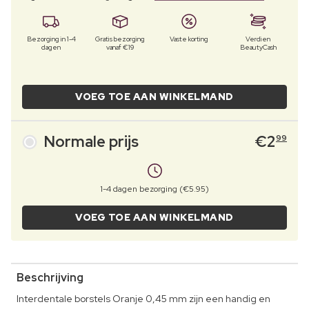
Bezorging in 1-4
Gratis bezorging
Vaste korting
Verdien
dagen
vanaf €19
BeautyCash
VOEG TOE AAN WINKELMAND
Normale prijs
€
2
99
1-4 dagen bezorging (€5.95)
VOEG TOE AAN WINKELMAND
Beschrijving
Interdentale borstels Oranje 0,45 mm zijn een handig en