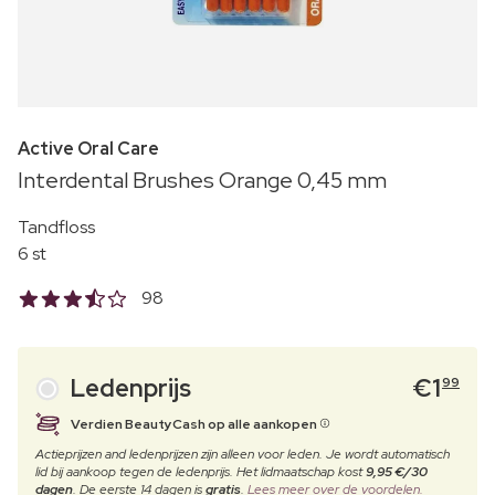
Active Oral Care
Interdental Brushes Orange 0,45 mm
Tandfloss
6 st
98
Ledenprijs
€
1
99
Verdien BeautyCash op alle aankopen
Actieprijzen and ledenprijzen zijn alleen voor leden. Je wordt automatisch
lid bij aankoop tegen de ledenprijs. Het lidmaatschap kost
9,95 €/30
dagen
. De eerste 14 dagen is
gratis
.
Lees meer over de voordelen.