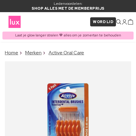
Ledenvoordelen:
SHOP ALLES MET DE MEMBERPRIJS
WORD LID
Laat je glow langer stralen 🤎 alles om je zomertan te behouden
×
Home
Merken
Active Oral Care
ITEM TOEGEVOEGD AAN
Vaak samen gekocht met
WINKELMAND