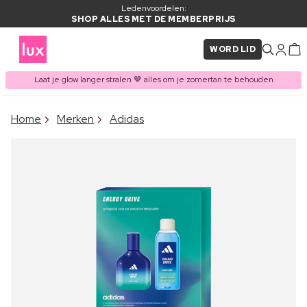
Ledenvoordelen:
SHOP ALLES MET DE MEMBERPRIJS
WORD LID
Laat je glow langer stralen 🤎 alles om je zomertan te behouden
×
Home
Merken
Adidas
ITEM TOEGEVOEGD AAN
Vaak samen gekocht met
WINKELMAND