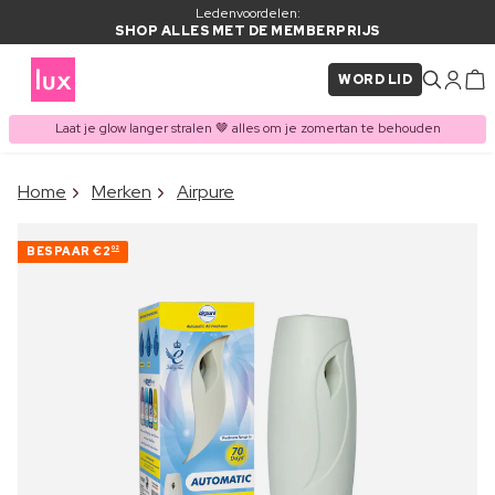
Ledenvoordelen:
SHOP ALLES MET DE MEMBERPRIJS
WORD LID
Laat je glow langer stralen 🤎 alles om je zomertan te behouden
×
Home
Merken
Airpure
ITEM TOEGEVOEGD AAN
Vaak samen gekocht met
WINKELMAND
BESPAAR
€2
02