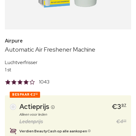
Airpure
Automatic Air Freshener Machine
Luchtverfrisser
1 st
1043
BESPAAR
€2
02
Actieprijs
€
3
97
Alleen voor leden
Ledenprijs
€
4
09
Verdien BeautyCash op alle aankopen