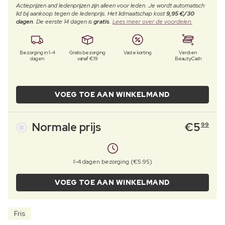
Actieprijzen and ledenprijzen zijn alleen voor leden. Je wordt automatisch
lid bij aankoop tegen de ledenprijs. Het lidmaatschap kost
9,95 €/30
dagen
. De eerste 14 dagen is
gratis
.
Lees meer over de voordelen.
Bezorging in 1-4
Gratis bezorging
Vaste korting
Verdien
dagen
vanaf €19
BeautyCash
VOEG TOE AAN WINKELMAND
Normale prijs
€
5
99
1-4 dagen bezorging (€5.95)
VOEG TOE AAN WINKELMAND
Fris