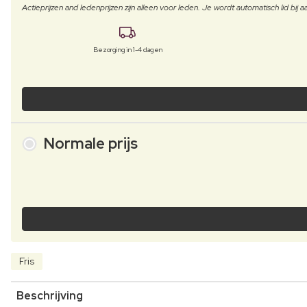
Actieprijzen and ledenprijzen zijn alleen voor leden. Je wordt automatisch lid bi
Bezorging in 1-4 dagen
Normale prijs
Fris
Beschrijving