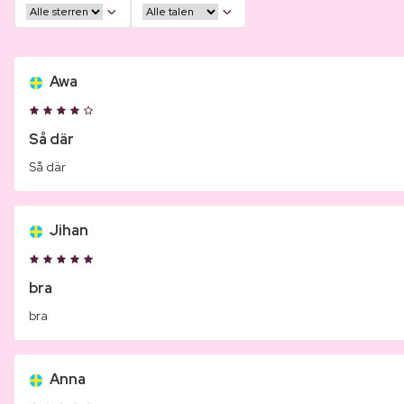
Awa
Så där
Så där
Jihan
bra
bra
Anna