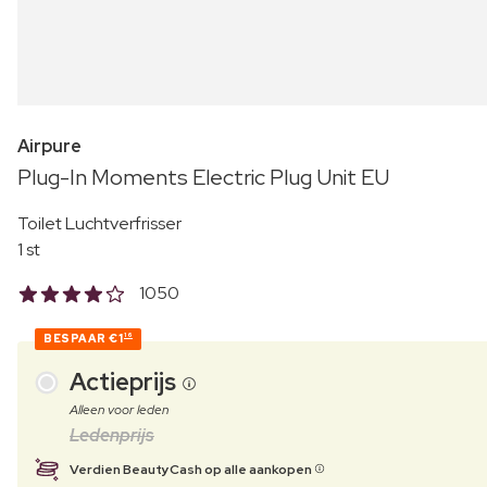
Airpure
Plug-In Moments Electric Plug Unit EU
Toilet Luchtverfrisser
1 st
1050
BESPAAR
€1
16
Actieprijs
Alleen voor leden
Ledenprijs
Verdien BeautyCash op alle aankopen