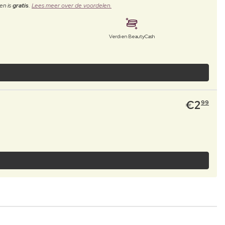
en is
gratis
.
Lees meer over de voordelen.
Verdien BeautyCash
€
2
99