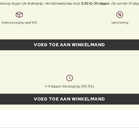
j aankoop tegen de ledenprijs. Het lidmaatschap kost
9,95 €/30 dagen
. De eerste 14 dag
Gratis bezorging vanaf €19
Vaste korting
VOEG TOE AAN WINKELMAND
1-4 dagen bezorging (€5.95)
VOEG TOE AAN WINKELMAND