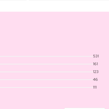
531
161
123
46
111