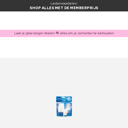
Ledenvoordelen:
SHOP ALLES MET DE MEMBERPRIJS
Laat je glow langer stralen 🤎 alles om je zomertan te behouden
ITEM TOEGEVOEGD AAN WINKELMAND
Vaak samen gekocht met