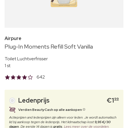
Airpure
Plug-In Moments Refill Soft Vanilla
Toilet Luchtverfrisser
1 st
642
Ledenprijs
€
1
99
Verdien BeautyCash op alle aankopen
Actieprijzen and ledenprijzen zijn alleen voor leden. Je wordt automatisch
lid bij aankoop tegen de ledenprijs. Het lidmaatschap kost
9,95 €/30
dagen
. De eerste 14 dagen is
gratis
.
Lees meer over de voordelen.