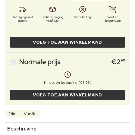
Bezorging in 1-4
Gratis bezorging
Vaste korting
Verdien
dagen
vanaf €19
BeautyCash
VOEG TOE AAN WINKELMAND
Normale prijs
€
2
99
1-4 dagen bezorging (€5.95)
VOEG TOE AAN WINKELMAND
Olie
Vanille
Beschrijving