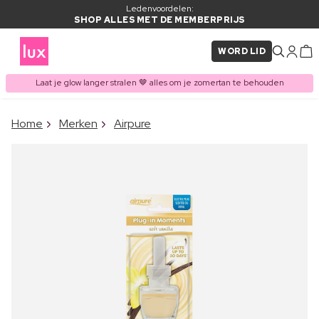
Ledenvoordelen:
SHOP ALLES MET DE MEMBERPRIJS
WORD LID
Laat je glow langer stralen 🤎 alles om je zomertan te behouden
×
Home
Merken
Airpure
ITEM TOEGEVOEGD AAN
Vaak samen gekocht met
WINKELMAND