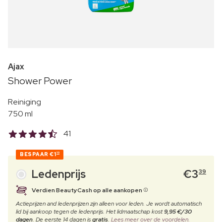
Ajax
Shower Power
Reiniging
750 ml
41
BESPAAR
€1
10
Ledenprijs
€
3
39
Verdien BeautyCash op alle aankopen
Actieprijzen and ledenprijzen zijn alleen voor leden. Je wordt automatisch
lid bij aankoop tegen de ledenprijs. Het lidmaatschap kost
9,95 €/30
dagen
. De eerste 14 dagen is
gratis
.
Lees meer over de voordelen.