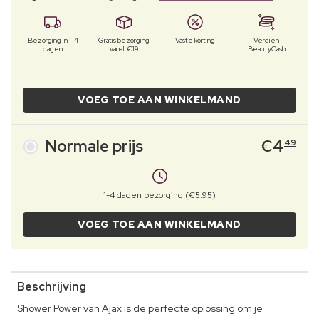
Bezorging in 1-4
Gratis bezorging
Vaste korting
Verdien
dagen
vanaf €19
BeautyCash
VOEG TOE AAN WINKELMAND
Normale prijs
€
4
49
1-4 dagen bezorging (€5.95)
VOEG TOE AAN WINKELMAND
Beschrijving
Shower Power van Ajax is de perfecte oplossing om je