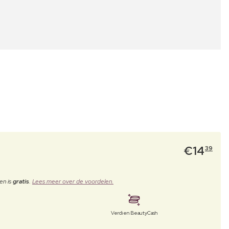
€
14
39
en is
gratis
.
Lees meer over de voordelen.
Verdien BeautyCash