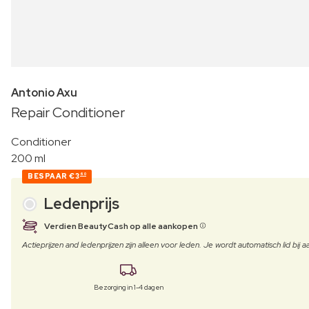
Antonio Axu
Repair Conditioner
Conditioner
200 ml
BESPAAR
€3
60
Ledenprijs
Verdien BeautyCash op alle aankopen
Actieprijzen and ledenprijzen zijn alleen voor leden. Je wordt automatisch lid bi
Bezorging in 1-4 dagen