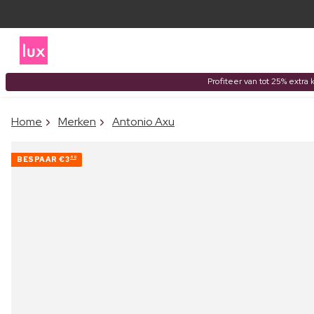
Profiteer van tot 25% extra 
Home
Merken
Antonio Axu
BESPAAR
€3
60