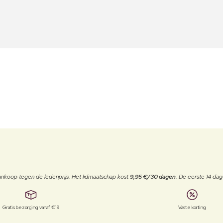
j aankoop tegen de ledenprijs. Het lidmaatschap kost
9,95 €/30 dagen
. De eerste 14 dag
Gratis bezorging vanaf €19
Vaste korting