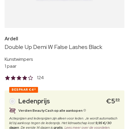
Ardell
Double Up Demi W False Lashes Black
Kunstwimpers
1 paar
124
BESPAAR
€4
10
Ledenprijs
€
5
89
Verdien BeautyCash op alle aankopen
Actieprijzen and ledenprijzen zijn alleen voor leden. Je wordt automatisch
lid bij aankoop tegen de ledenprijs. Het lidmaatschap kost
9,95 €/30
dagen
. De eerste 14 dagen is
gratis
.
Lees meer over de voordelen.