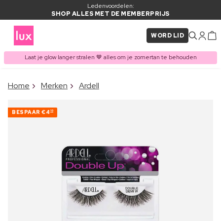
Ledenvoordelen:
SHOP ALLES MET DE MEMBERPRIJS
WORD LID
Laat je glow langer stralen 🤎 alles om je zomertan te behouden
×
Home
Merken
Ardell
ITEM TOEGEVOEGD AAN
Vaak samen gekocht met
WINKELMAND
BESPAAR
€4
10