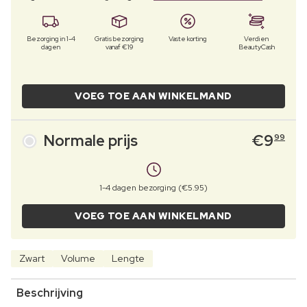
Bezorging in 1-4
Gratis bezorging
Vaste korting
Verdien
dagen
vanaf €19
BeautyCash
VOEG TOE AAN WINKELMAND
Normale prijs
€
9
99
1-4 dagen bezorging (€5.95)
VOEG TOE AAN WINKELMAND
Zwart
Volume
Lengte
Beschrijving