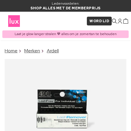
Ledenvoordelen:
SHOP ALLES MET DE MEMBERPRIJS
WORD LID
Laat je glow langer stralen 🤎 alles om je zomertan te behouden
×
Home
Merken
Ardell
ITEM TOEGEVOEGD AAN
Vaak samen gekocht met
WINKELMAND