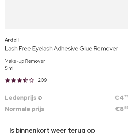
Ardell
Lash Free Eyelash Adhesive Glue Remover
Make-up Remover
5 ml
209
Ledenprijs
€
4
79
Normale prijs
€
8
99
Is binnenkort weer terug op