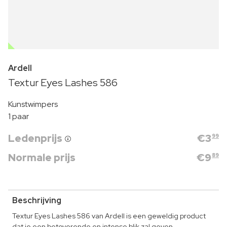
OUTLET
Ardell
Textur Eyes Lashes 586
Kunstwimpers
1 paar
Ledenprijs
€
3
99
Normale prijs
€
9
89
Beschrijving
Textur Eyes Lashes 586 van Ardell is een geweldig product
dat je een betoverende en intense blik zal geven.