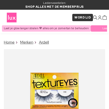
Ledenvoordelen:
SHOP ALLES MET DE MEMBERPRIJS
WORD LID
Laat je glow langer stralen 🤎 alles om je zomertan te behouden
Laat
×
Home
Merken
Ardell
ITEM TOEGEVOEGD AAN
Vaak samen gekocht met
WINKELMAND