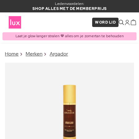
Ledenvoordelen:
SHOP ALLES MET DE MEMBERPRIJS
WORD LID
Laat je glow langer stralen 🤎 alles om je zomertan te behouden
×
Home
Merken
Argador
ITEM TOEGEVOEGD AAN
Vaak samen gekocht met
WINKELMAND