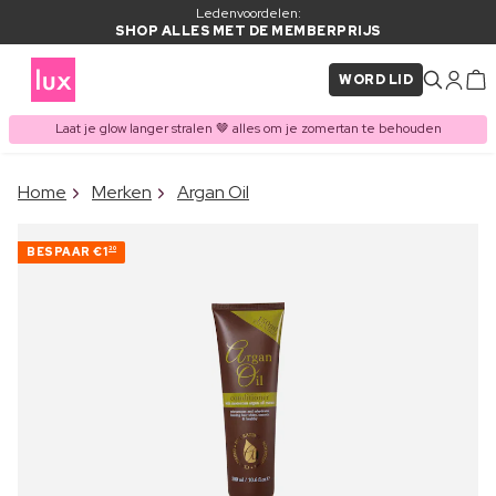
Ledenvoordelen:
SHOP ALLES MET DE MEMBERPRIJS
WORD LID
Laat je glow langer stralen 🤎 alles om je zomertan te behouden
×
Home
Merken
Argan Oil
ITEM TOEGEVOEGD AAN
Vaak samen gekocht met
WINKELMAND
BESPAAR
€1
30