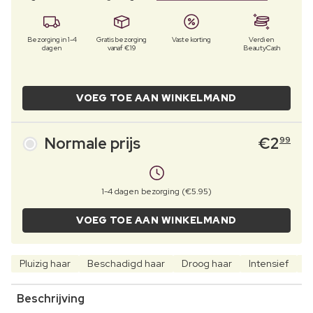
Bezorging in 1-4
Gratis bezorging
Vaste korting
Verdien
dagen
vanaf €19
BeautyCash
VOEG TOE AAN WINKELMAND
Normale prijs
€
2
99
1-4 dagen bezorging (€5.95)
VOEG TOE AAN WINKELMAND
Pluizig haar
Beschadigd haar
Droog haar
Intensief
H
Beschrijving