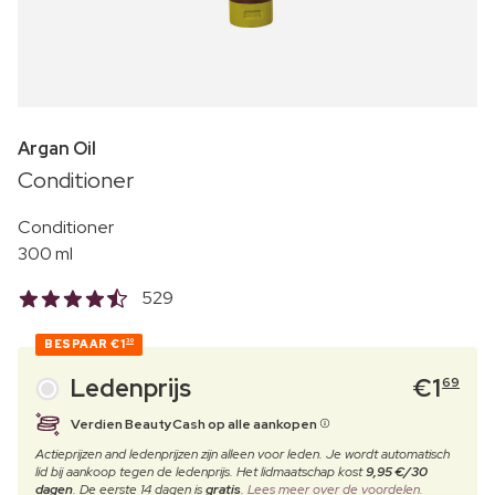
Argan Oil
Conditioner
Conditioner
300 ml
529
BESPAAR
€1
30
Ledenprijs
€
1
69
Verdien BeautyCash op alle aankopen
Actieprijzen and ledenprijzen zijn alleen voor leden. Je wordt automatisch
lid bij aankoop tegen de ledenprijs. Het lidmaatschap kost
9,95 €/30
dagen
. De eerste 14 dagen is
gratis
.
Lees meer over de voordelen.