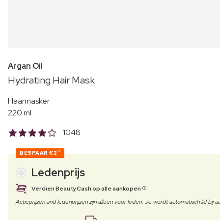
Argan Oil
Hydrating Hair Mask
Haarmasker
220 ml
1048
BESPAAR
€2
10
Ledenprijs
Verdien BeautyCash op alle aankopen
Actieprijzen and ledenprijzen zijn alleen voor leden. Je wordt automatisch lid bi