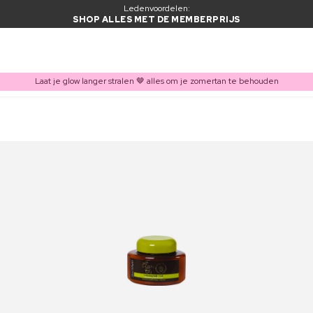
Ledenvoordelen:
SHOP ALLES MET DE MEMBERPRIJS
Laat je glow langer stralen 🤎 alles om je zomertan te behouden
ITEM TOEGEVOEGD AAN WINKELMAND
Vaak samen gekocht met