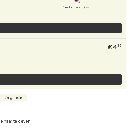
Verdien BeautyCash
€
4
39
Arganolie
je haar te geven.