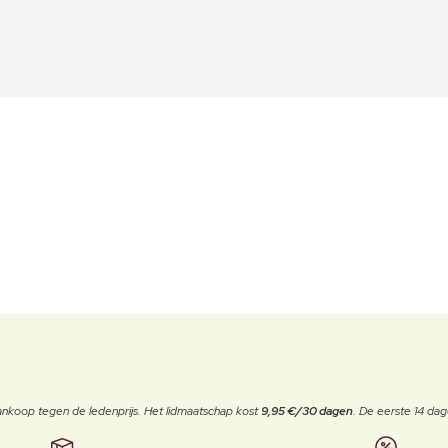
j aankoop tegen de ledenprijs. Het lidmaatschap kost
9,95 €/30 dagen
. De eerste 14 dag