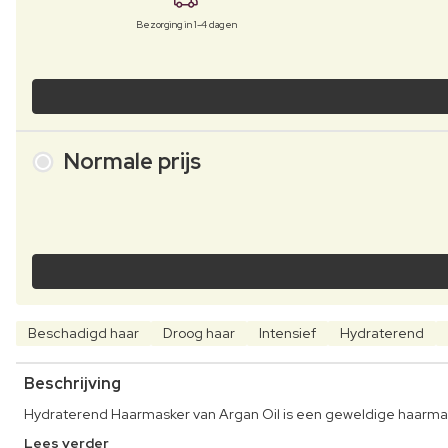
Bezorging in 1-4 dagen
Normale prijs
Beschadigd haar
Droog haar
Intensief
Hydraterend
Beschrijving
Hydraterend Haarmasker van Argan Oil is een geweldige haarmaske
Lees verder