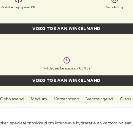
Gratis bezorging vanaf €19
Vaste korting
VOEG TOE AAN WINKELMAND
1-4 dagen bezorging (€5.95)
VOEG TOE AAN WINKELMAND
Opbouwend
Medium
Verzachtend
Verstevigend
Glans
r, speciaal ontwikkeld om intensieve hydratatie en verzorging aan 