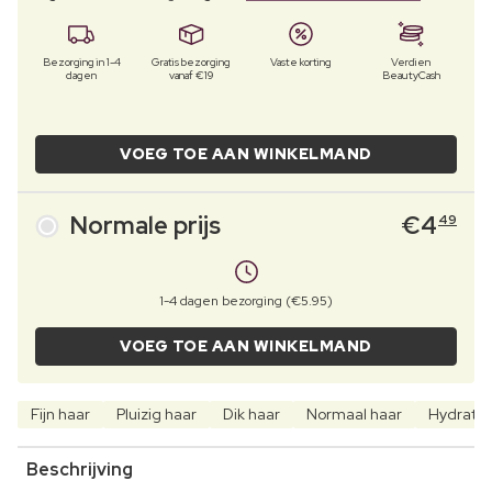
Bezorging in 1-4
Gratis bezorging
Vaste korting
Verdien
dagen
vanaf €19
BeautyCash
VOEG TOE AAN WINKELMAND
Normale prijs
€
4
49
1-4 dagen bezorging (€5.95)
VOEG TOE AAN WINKELMAND
Fijn haar
Pluizig haar
Dik haar
Normaal haar
Hydrate
Beschrijving