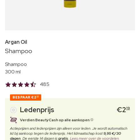
Argan Oil
Shampoo
Shampoo
300 ml
485
BESPAAR
€2
30
Ledenprijs
€
2
19
Verdien BeautyCash op alle aankopen
Actieprijzen and ledenprijzen zijn alleen voor leden. Je wordt automatisch
lid bij aankoop tegen de ledenprijs. Het lidmaatschap kost
9,95 €/30
dagen
. De eerste 14 dagen is
gratis
.
Lees meer over de voordelen.