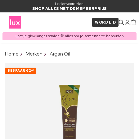
Ledenvoordelen:
SHOP ALLES MET DE MEMBERPRIJS
WORD LID
Laat je glow langer stralen 🤎 alles om je zomertan te behouden
×
Home
Merken
Argan Oil
ITEM TOEGEVOEGD AAN
Vaak samen gekocht met
WINKELMAND
BESPAAR
€2
30