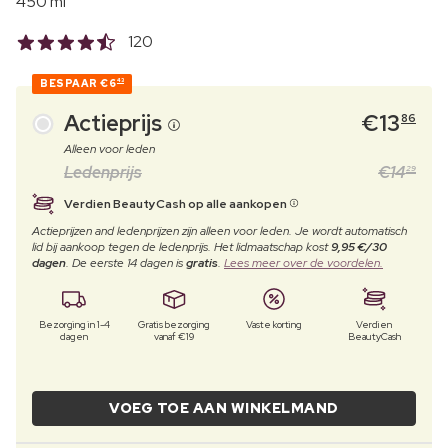
450 ml
120
BESPAAR
€6
43
Actieprijs
€
13
86
Alleen voor leden
Ledenprijs
€
14
29
Verdien BeautyCash op alle aankopen
Actieprijzen and ledenprijzen zijn alleen voor leden. Je wordt automatisch
lid bij aankoop tegen de ledenprijs. Het lidmaatschap kost
9,95 €/30
dagen
. De eerste 14 dagen is
gratis
.
Lees meer over de voordelen.
Bezorging in 1-4
Gratis bezorging
Vaste korting
Verdien
dagen
vanaf €19
BeautyCash
VOEG TOE AAN WINKELMAND