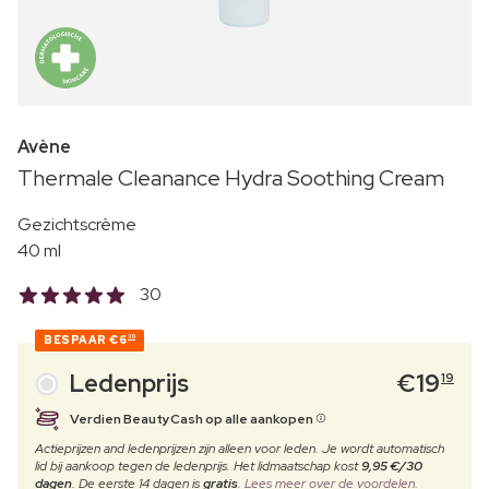
Avène
Thermale Cleanance Hydra Soothing Cream
Gezichtscrème
40 ml
30
BESPAAR
€6
30
Ledenprijs
€
19
19
Verdien BeautyCash op alle aankopen
Actieprijzen and ledenprijzen zijn alleen voor leden. Je wordt automatisch
lid bij aankoop tegen de ledenprijs. Het lidmaatschap kost
9,95 €/30
dagen
. De eerste 14 dagen is
gratis
.
Lees meer over de voordelen.