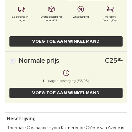
Bezorging in 1-4
Gratis bezorging
Vaste korting
Verdien
dagen
vanaf €19
BeautyCash
VOEG TOE AAN WINKELMAND
Normale prijs
€
25
49
1-4 dagen bezorging (€5.95)
VOEG TOE AAN WINKELMAND
Beschrijving
Thermale Cleanance Hydra Kalmerende Crème van Avène is