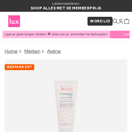
Ledenvoordelen:
SHOP ALLES MET DE MEMBERPRIJS
WORD LID
Laat je glow langer stralen 🤎 alles om je zomertan te behouden
Laat
×
Home
Merken
Avène
ITEM TOEGEVOEGD AAN
Vaak samen gekocht met
WINKELMAND
BESPAAR
€6
30