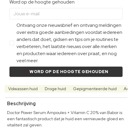
Word op de hoogte gehouden
Ontvang onze nieuwsbrief en ontvang meldingen
over extra goede aanbiedingen voordat iedereen
anders dat doet, gidsen en tips om je routines te
verbeteren, het laatste nieuws over alle merken
en producten waar iedereen over praat, en nog
veel meer.
WORD OP DE HOOGTE GEHOUDEN
Volwassen huid
Droge huid
Gepigmenteerde huid
Anti
Beschrijving
Doctor Power Serum Ampoules + Vitamin C 20% van Babor is
een fantastisch product dat je huid een vernieuwde gloed en
vitaliteit zal geven.