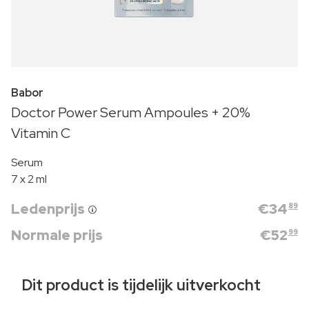
Babor
Doctor Power Serum Ampoules + 20%
Vitamin C
Serum
7 x 2 ml
Ledenprijs
€
34
89
Normale prijs
€
52
99
Dit product is tijdelijk uitverkocht