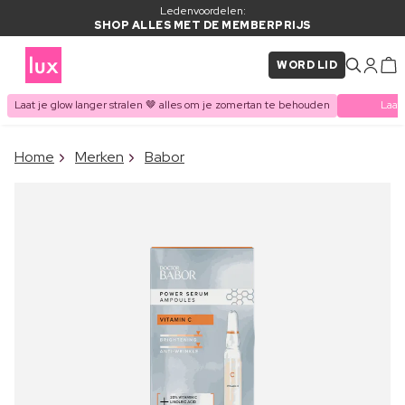
Ledenvoordelen:
SHOP ALLES MET DE MEMBERPRIJS
WORD LID
Laat je glow langer stralen 🤎 alles om je zomertan te behouden
Laat
×
Home
Merken
Babor
ITEM TOEGEVOEGD AAN
Vaak samen gekocht met
WINKELMAND