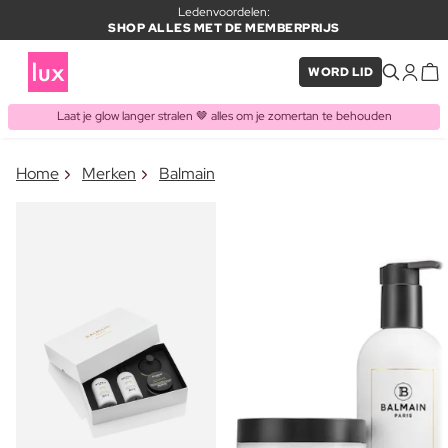
Ledenvoordelen:
SHOP ALLES MET DE MEMBERPRIJS
WORD LID
Laat je glow langer stralen 🤎 alles om je zomertan te behouden
×
Home
Merken
Balmain
ITEM TOEGEVOEGD AAN
Vaak samen gekocht met
WINKELMAND