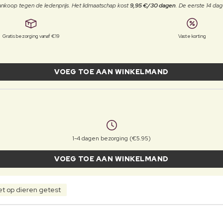
j aankoop tegen de ledenprijs. Het lidmaatschap kost
9,95 €/30 dagen
. De eerste 14 dag
Gratis bezorging vanaf €19
Vaste korting
VOEG TOE AAN WINKELMAND
1-4 dagen bezorging (€5.95)
VOEG TOE AAN WINKELMAND
et op dieren getest