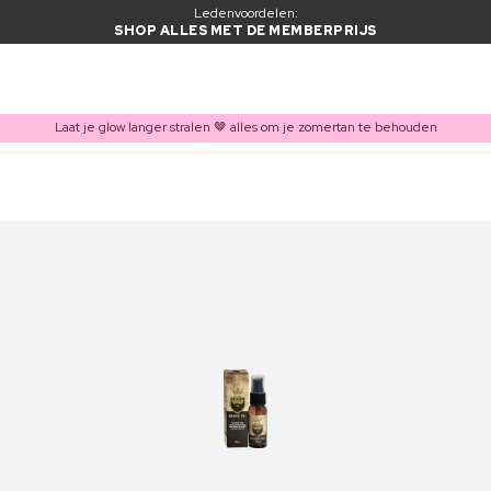
Ledenvoordelen:
SHOP ALLES MET DE MEMBERPRIJS
Laat je glow langer stralen 🤎 alles om je zomertan te behouden
ITEM TOEGEVOEGD AAN WINKELMAND
Vaak samen gekocht met