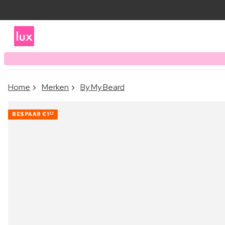
Home
Merken
By My Beard
BESPAAR
€1
90