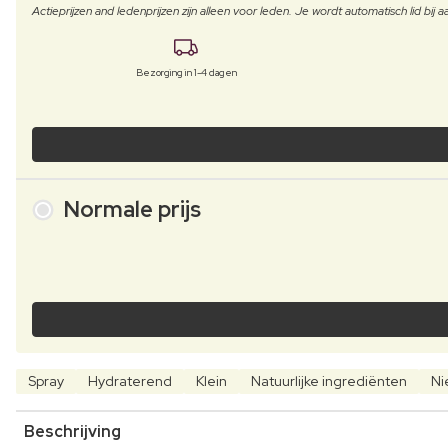
Actieprijzen and ledenprijzen zijn alleen voor leden. Je wordt automatisch lid bi
Bezorging in 1-4 dagen
Normale prijs
Spray
Hydraterend
Klein
Natuurlijke ingrediënten
Ni
Beschrijving