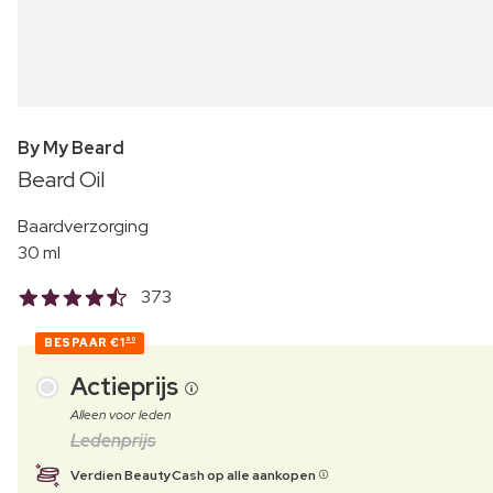
By My Beard
Beard Oil
Baardverzorging
30 ml
373
BESPAAR
€1
90
Actieprijs
Alleen voor leden
Ledenprijs
Verdien BeautyCash op alle aankopen