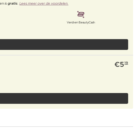
en is
gratis
.
Lees meer over de voordelen.
Verdien BeautyCash
€
5
19