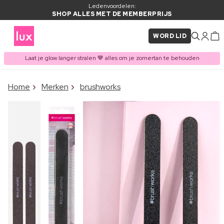
Ledenvoordelen:
SHOP ALLES MET DE MEMBERPRIJS
WORD LID
Laat je glow langer stralen 🤎 alles om je zomertan te behouden
×
Home
Merken
brushworks
ITEM TOEGEVOEGD AAN
Vaak samen gekocht met
WINKELMAND