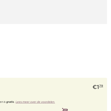
€
1
79
en is
gratis
.
Lees meer over de voordelen.