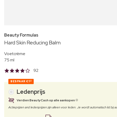
Beauty Formulas
Hard Skin Reducing Balm
Voetcrème
75 ml
92
BESPAAR
€1
20
Ledenprijs
Verdien BeautyCash op alle aankopen
Actieprijzen and ledenprijzen zijn alleen voor leden. Je wordt automatisch lid bi