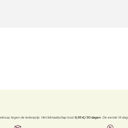
j aankoop tegen de ledenprijs. Het lidmaatschap kost
9,95 €/30 dagen
. De eerste 14 dag