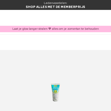
Ledenvoordelen:
SHOP ALLES MET DE MEMBERPRIJS
Laat je glow langer stralen 🤎 alles om je zomertan te behouden
ITEM TOEGEVOEGD AAN WINKELMAND
Vaak samen gekocht met