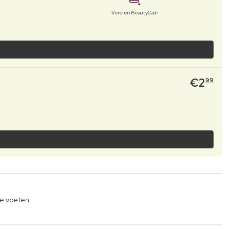
Verdien BeautyCash
€
2
99
de voeten.