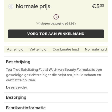
Normale prijs
€
5
99
1-4 dagen bezorging (€5.95)
VOEG TOE AAN WINKELMAND
Acne huid
Vette huid
Combinatie huid
Normale huid
Beschrijving
Tea Tree Exfoliating Facial Wash van Beauty Formulas is een
geweldige gezichtsreiniger die helpt om je huid schoon en
verfrist te houden.
Lees verder
Bezorging
Fabrikantinformatie