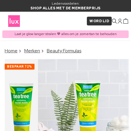
Ledenvoordelen:
SHOP ALLES MET DE MEMBERPRIJS
WORD LID
Laat je glow langer stralen 🤎 alles om je zomertan te behouden
×
Home
Merken
Beauty Formulas
ITEM TOEGEVOEGD AAN
Vaak samen gekocht met
WINKELMAND
BESPAAR
72%