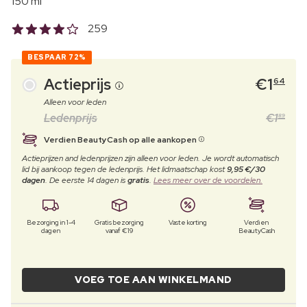
150 ml
259
BESPAAR
72%
Actieprijs
€
1
64
Alleen voor leden
Ledenprijs
€
1
89
Verdien BeautyCash op alle aankopen
Actieprijzen and ledenprijzen zijn alleen voor leden. Je wordt automatisch
lid bij aankoop tegen de ledenprijs. Het lidmaatschap kost
9,95 €/30
dagen
. De eerste 14 dagen is
gratis
.
Lees meer over de voordelen.
Bezorging in 1-4
Gratis bezorging
Vaste korting
Verdien
dagen
vanaf €19
BeautyCash
VOEG TOE AAN WINKELMAND