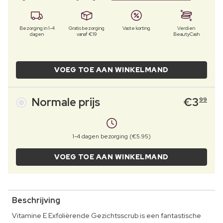
Bezorging in 1-4
Gratis bezorging
Vaste korting
Verdien
dagen
vanaf €19
BeautyCash
VOEG TOE AAN WINKELMAND
Normale prijs
€
3
99
1-4 dagen bezorging (€5.95)
VOEG TOE AAN WINKELMAND
Beschrijving
Vitamine E Exfoliërende Gezichtsscrub is een fantastische