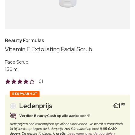
Beauty Formulas
Vitamin E Exfoliating Facial Scrub
Face Scrub
150 ml
61
BESPAAR
€2
10
Ledenprijs
€
1
89
Verdien BeautyCash op alle aankopen
Actieprijzen and ledenprijzen zijn alleen voor leden. Je wordt automatisch
lid bij aankoop tegen de ledenprijs. Het lidmaatschap kost
9,95 €/30
dagen
. De eerste 14 dagen is
gratis
.
Lees meer over de voordelen.