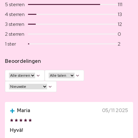
5 sterren
111
4 sterren
13
3 sterren
12
2 sterren
0
1 ster
2
Beoordelingen
Maria
05/11 2025
Hyvä!