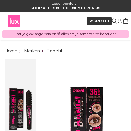
Ledenvoordelen:
SHOP ALLES MET DE MEMBERPRIJS
WORD LID
Laat je glow langer stralen 🤎 alles om je zomertan te behouden
×
Home
Merken
Benefit
ITEM TOEGEVOEGD AAN
Vaak samen gekocht met
WINKELMAND