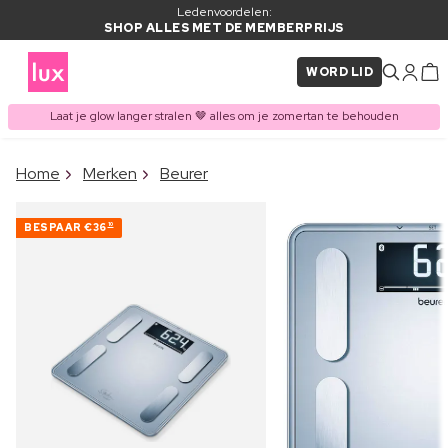
Ledenvoordelen:
SHOP ALLES MET DE MEMBERPRIJS
WORD LID
Laat je glow langer stralen 🤎 alles om je zomertan te behouden
×
Home
Merken
Beurer
ITEM TOEGEVOEGD AAN
Vaak samen gekocht met
WINKELMAND
BESPAAR
€36
10