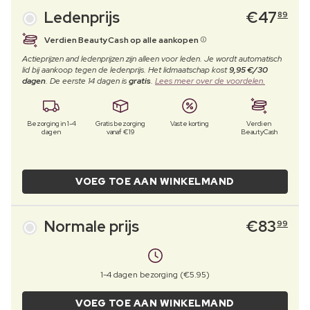
Ledenprijs
€
47
89
Verdien BeautyCash op alle aankopen
Actieprijzen and ledenprijzen zijn alleen voor leden. Je wordt automatisch
lid bij aankoop tegen de ledenprijs. Het lidmaatschap kost
9,95 €/30
dagen
. De eerste 14 dagen is
gratis
.
Lees meer over de voordelen.
Bezorging in 1-4
Gratis bezorging
Vaste korting
Verdien
dagen
vanaf €19
BeautyCash
VOEG TOE AAN WINKELMAND
Normale prijs
€
83
99
1-4 dagen bezorging (€5.95)
VOEG TOE AAN WINKELMAND