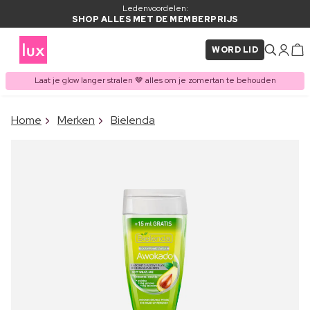
Ledenvoordelen:
SHOP ALLES MET DE MEMBERPRIJS
WORD LID
Laat je glow langer stralen 🤎 alles om je zomertan te behouden
×
Home
Merken
Bielenda
ITEM TOEGEVOEGD AAN
Vaak samen gekocht met
WINKELMAND