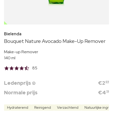
OUTLET
Bielenda
Bouquet Nature Avocado Make-Up Remover
Make-up Remover
140 ml
85
Ledenprijs
€
2
69
Normale prijs
€
4
19
Hydraterend
Reinigend
Verzachtend
Natuurlijke ingre