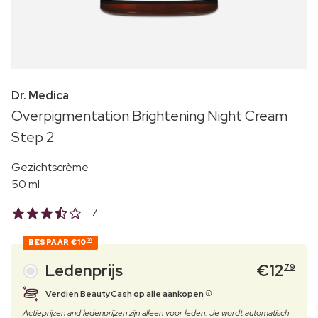
Dr. Medica
Overpigmentation Brightening Night Cream
Step 2
Gezichtscrème
50 ml
7
BESPAAR
€10
70
Ledenprijs
€
12
79
Verdien BeautyCash op alle aankopen
Actieprijzen and ledenprijzen zijn alleen voor leden. Je wordt automatisch