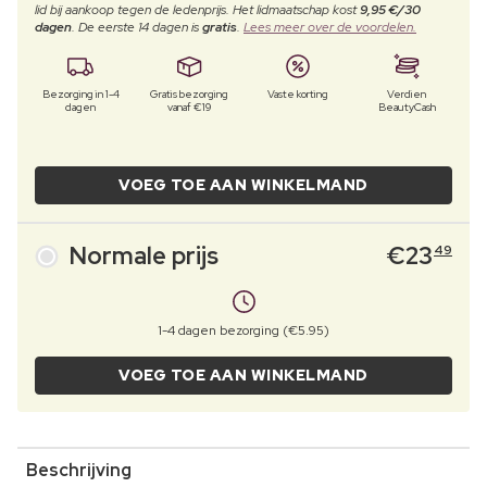
lid bij aankoop tegen de ledenprijs. Het lidmaatschap kost
9,95 €/30
dagen
. De eerste 14 dagen is
gratis
.
Lees meer over de voordelen.
Bezorging in 1-4
Gratis bezorging
Vaste korting
Verdien
dagen
vanaf €19
BeautyCash
VOEG TOE AAN WINKELMAND
Normale prijs
€
23
49
1-4 dagen bezorging (€5.95)
VOEG TOE AAN WINKELMAND
Beschrijving