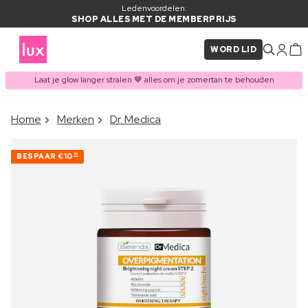
Ledenvoordelen:
SHOP ALLES MET DE MEMBERPRIJS
WORD LID
Laat je glow langer stralen 🤎 alles om je zomertan te behouden
×
Home
Merken
Dr. Medica
ITEM TOEGEVOEGD AAN
Vaak samen gekocht met
WINKELMAND
BESPAAR
€10
70