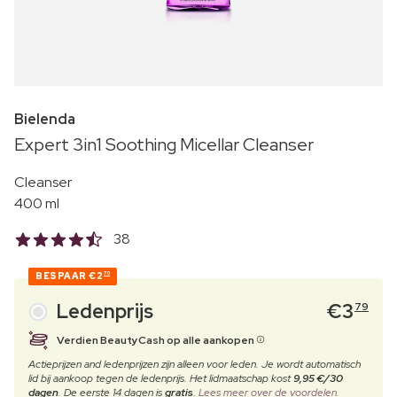
Bielenda
Expert 3in1 Soothing Micellar Cleanser
Cleanser
400 ml
38
BESPAAR
€2
70
Ledenprijs
€
3
79
Verdien BeautyCash op alle aankopen
Actieprijzen and ledenprijzen zijn alleen voor leden. Je wordt automatisch
lid bij aankoop tegen de ledenprijs. Het lidmaatschap kost
9,95 €/30
dagen
. De eerste 14 dagen is
gratis
.
Lees meer over de voordelen.