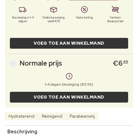
Bezorging in 1-4
Gratis bezorging
Vaste korting
Verdien
dagen
vanaf €19
BeautyCash
VOEG TOE AAN WINKELMAND
Normale prijs
€
6
49
1-4 dagen bezorging (€5.95)
VOEG TOE AAN WINKELMAND
Hydraterend
Reinigend
Parabeenvrij
Beschrijving