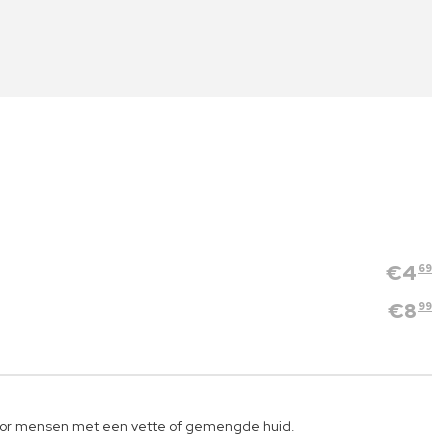
€
4
69
€
8
99
voor mensen met een vette of gemengde huid.