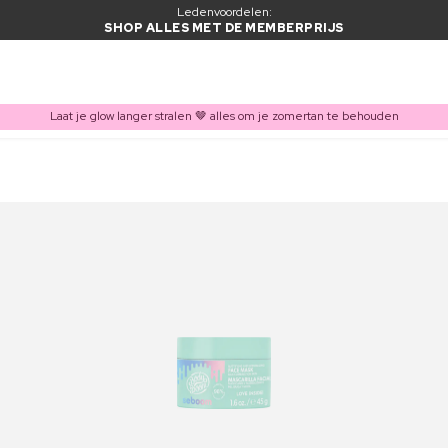
Ledenvoordelen:
SHOP ALLES MET DE MEMBERPRIJS
Laat je glow langer stralen 🤎 alles om je zomertan te behouden
ITEM TOEGEVOEGD AAN WINKELMAND
Vaak samen gekocht met