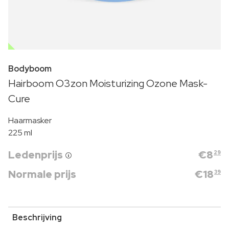
OUTLET
Bodyboom
Hairboom O3zon Moisturizing Ozone Mask-
Cure
Haarmasker
225 ml
Ledenprijs
€
8
29
Normale prijs
€
18
39
Beschrijving