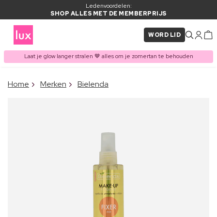
Ledenvoordelen:
SHOP ALLES MET DE MEMBERPRIJS
WORD LID
Laat je glow langer stralen 🤎 alles om je zomertan te behouden
×
Home
Merken
Bielenda
ITEM TOEGEVOEGD AAN
Vaak samen gekocht met
WINKELMAND