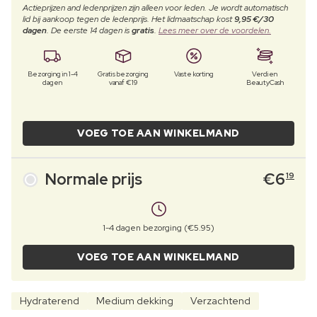
Actieprijzen and ledenprijzen zijn alleen voor leden. Je wordt automatisch
lid bij aankoop tegen de ledenprijs. Het lidmaatschap kost
9,95 €/30
dagen
. De eerste 14 dagen is
gratis
.
Lees meer over de voordelen.
Bezorging in 1-4
Gratis bezorging
Vaste korting
Verdien
dagen
vanaf €19
BeautyCash
VOEG TOE AAN WINKELMAND
Normale prijs
€
6
19
1-4 dagen bezorging (€5.95)
VOEG TOE AAN WINKELMAND
Hydraterend
Medium dekking
Verzachtend