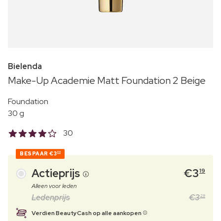
Bielenda
Make-Up Academie Matt Foundation 2 Beige
Foundation
30 g
30
BESPAAR
€3
00
Actieprijs
€
3
19
Alleen voor leden
Ledenprijs
€
3
29
Verdien BeautyCash op alle aankopen