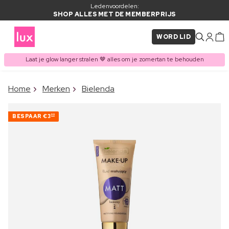
Ledenvoordelen:
SHOP ALLES MET DE MEMBERPRIJS
WORD LID
Laat je glow langer stralen 🤎 alles om je zomertan te behouden
×
Home
Merken
Bielenda
ITEM TOEGEVOEGD AAN
Vaak samen gekocht met
WINKELMAND
BESPAAR
€3
00