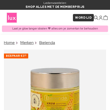
Ledenvoordelen:
SHOP ALLES MET DE MEMBERPRIJS
WORD LID
Laat je glow langer stralen 🤎 alles om je zomertan te behouden
×
Home
Merken
Bielenda
ITEM TOEGEVOEGD AAN
Vaak samen gekocht met
WINKELMAND
BESPAAR
€3
70