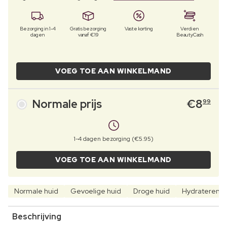
Bezorging in 1-4
Gratis bezorging
Vaste korting
Verdien
dagen
vanaf €19
BeautyCash
VOEG TOE AAN WINKELMAND
Normale prijs
€
8
99
1-4 dagen bezorging (€5.95)
VOEG TOE AAN WINKELMAND
Normale huid
Gevoelige huid
Droge huid
Hydraterend
Beschrijving