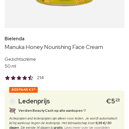
Bielenda
Manuka Honey Nourishing Face Cream
Gezichtscrème
50 ml
214
BESPAAR
€3
70
Ledenprijs
€
5
29
Verdien BeautyCash op alle aankopen
Actieprijzen and ledenprijzen zijn alleen voor leden. Je wordt automatisch
lid bij aankoop tegen de ledenprijs. Het lidmaatschap kost
9,95 €/30
dagen
. De eerste 14 dagen is
gratis
.
Lees meer over de voordelen.