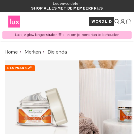
Ledenvoordelen:
SHOP ALLES MET DE MEMBERPRIJS
WORD LID
Laat je glow langer stralen 🤎 alles om je zomertan te behouden
×
Home
Merken
Bielenda
ITEM TOEGEVOEGD AAN
Vaak samen gekocht met
WINKELMAND
BESPAAR
€2
30