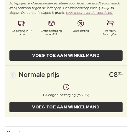
Actieprijzen and ledenprijzen zijn alleen voor leden. Je wordt automatisch
lid bij aankoop tegen de ledenprijs. Het lidmaatschap kost
9,95 €/30
dagen
. De eerste 14 dagen is
gratis
.
Lees meer over de voordelen.
Bezorging in 1-4
Gratis bezorging
Vaste korting
Verdien
dagen
vanaf €19
BeautyCash
VOEG TOE AAN WINKELMAND
Normale prijs
€
8
99
1-4 dagen bezorging (€5.95)
VOEG TOE AAN WINKELMAND