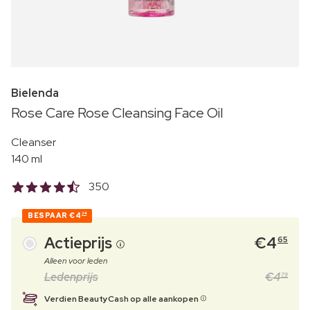
Bielenda
Rose Care Rose Cleansing Face Oil
Cleanser
140 ml
350
BESPAAR
€4
34
Actieprijs
€
4
65
Alleen voor leden
Ledenprijs
€
4
79
Verdien BeautyCash op alle aankopen