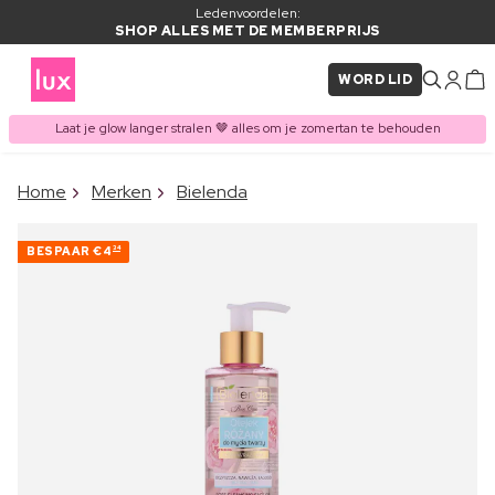
Ledenvoordelen:
SHOP ALLES MET DE MEMBERPRIJS
WORD LID
Laat je glow langer stralen 🤎 alles om je zomertan te behouden
×
Home
Merken
Bielenda
ITEM TOEGEVOEGD AAN
Vaak samen gekocht met
WINKELMAND
BESPAAR
€4
34