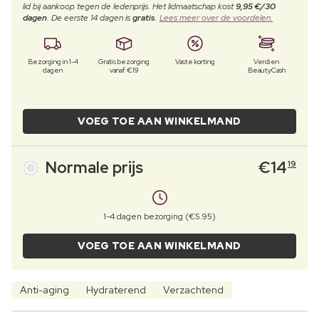
lid bij aankoop tegen de ledenprijs. Het lidmaatschap kost
9,95 €/30
dagen
. De eerste 14 dagen is
gratis
.
Lees meer over de voordelen.
Bezorging in 1-4
Gratis bezorging
Vaste korting
Verdien
dagen
vanaf €19
BeautyCash
VOEG TOE AAN WINKELMAND
Normale prijs
€
14
19
1-4 dagen bezorging (€5.95)
VOEG TOE AAN WINKELMAND
Anti-aging
Hydraterend
Verzachtend