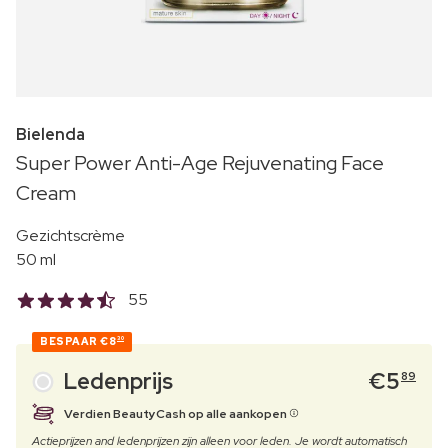
Bielenda
Super Power Anti-Age Rejuvenating Face
Cream
Gezichtscrème
50 ml
55
BESPAAR
€8
30
Ledenprijs
€
5
89
Verdien BeautyCash op alle aankopen
Actieprijzen and ledenprijzen zijn alleen voor leden. Je wordt automatisch