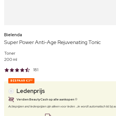
Bielenda
Super Power Anti-Age Rejuvenating Tonic
Toner
200 ml
181
BESPAAR
€3
60
Ledenprijs
Verdien BeautyCash op alle aankopen
Actieprijzen and ledenprijzen zijn alleen voor leden. Je wordt automatisch lid bi