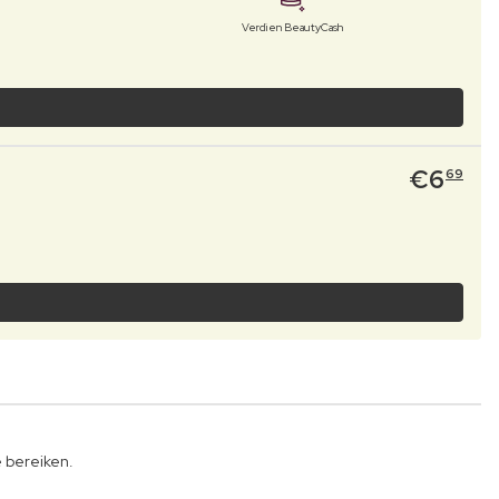
Verdien BeautyCash
€
6
69
 bereiken.