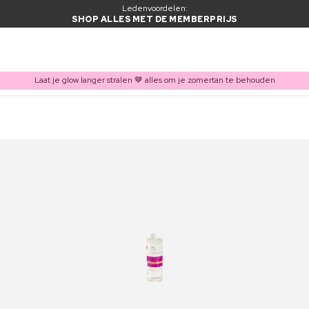
Ledenvoordelen:
SHOP ALLES MET DE MEMBERPRIJS
Laat je glow langer stralen 🤎 alles om je zomertan te behouden
ITEM TOEGEVOEGD AAN WINKELMAND
Vaak samen gekocht met