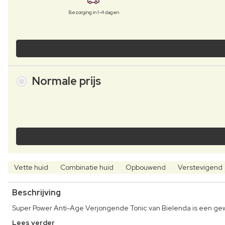
Bezorging in 1-4 dagen
Normale prijs
Vette huid
Combinatie huid
Opbouwend
Verstevigend
Beschrijving
Super Power Anti-Age Verjongende Tonic van Bielenda is een gewe
Lees verder