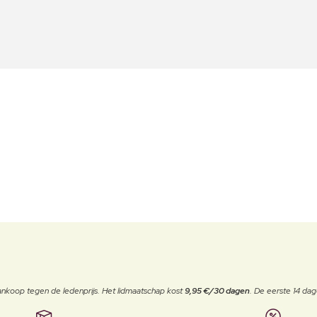
j aankoop tegen de ledenprijs. Het lidmaatschap kost
9,95 €/30 dagen
. De eerste 14 dag