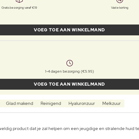
Gratis bezorging vanaf €19
Vaste korting
VOEG TOE AAN WINKELMAND
1-4 dagen bezorging (€5.95)
VOEG TOE AAN WINKELMAND
Glad makend
Reinigend
Hyaluronzuur
Melkzuur
ldig product dat je zal helpen om een jeugdige en stralende huid te