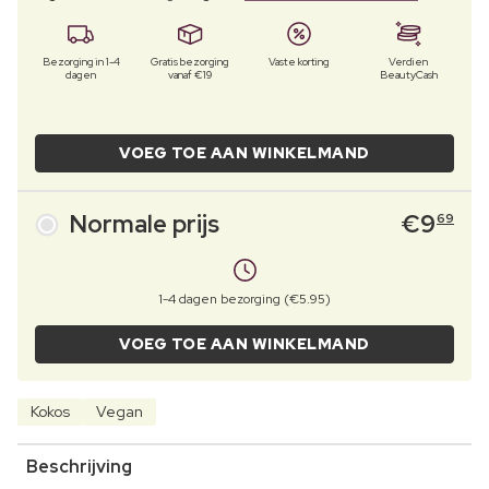
Bezorging in 1-4
Gratis bezorging
Vaste korting
Verdien
dagen
vanaf €19
BeautyCash
VOEG TOE AAN WINKELMAND
Normale prijs
€
9
69
1-4 dagen bezorging (€5.95)
VOEG TOE AAN WINKELMAND
Kokos
Vegan
Beschrijving