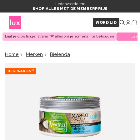
Ledenvoordelen:
SHOP ALLES MET DE MEMBERPRIJS
WORD LID
Laat je glow langer stralen 🤎 alles om je zomertan te behouden
Laat
×
Home
Merken
Bielenda
ITEM TOEGEVOEGD AAN
Vaak samen gekocht met
WINKELMAND
BESPAAR
€5
30