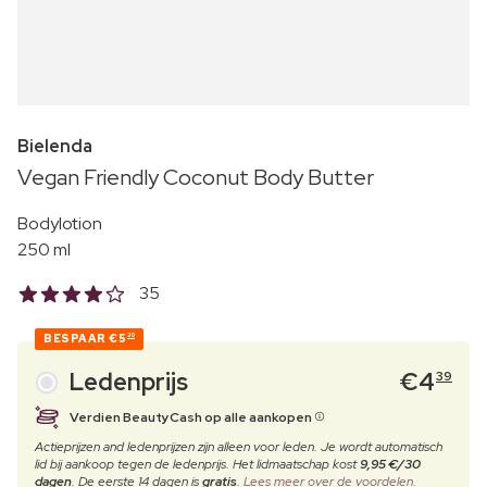
Bielenda
Vegan Friendly Coconut Body Butter
Bodylotion
250 ml
35
BESPAAR
€5
30
Ledenprijs
€
4
39
Verdien BeautyCash op alle aankopen
Actieprijzen and ledenprijzen zijn alleen voor leden. Je wordt automatisch
lid bij aankoop tegen de ledenprijs. Het lidmaatschap kost
9,95 €/30
dagen
. De eerste 14 dagen is
gratis
.
Lees meer over de voordelen.