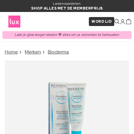
Ledenvoordelen:
SHOP ALLES MET DE MEMBERPRIJS
WORD LID
Laat je glow langer stralen 🤎 alles om je zomertan te behouden
×
Home
Merken
Bioderma
ITEM TOEGEVOEGD AAN
Vaak samen gekocht met
WINKELMAND